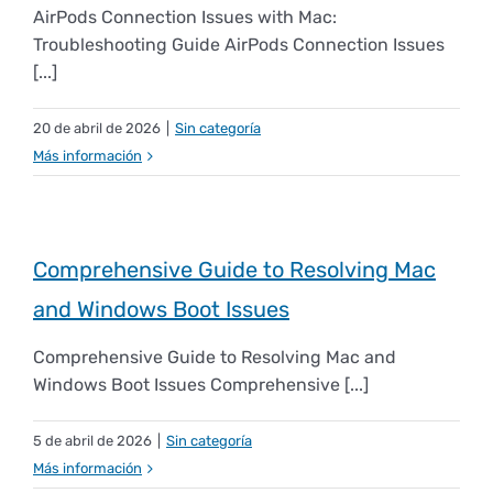
AirPods Connection Issues with Mac:
Empresas
Renovación acreditación
Primer Encuentro (2025)
Edición 2025 (UVL 2025)
Comisiones
Impresos y formularios
Informes
Troubleshooting Guide AirPods Connection Issues
[...]
Coordinador y tutores
Edición 2026 (UVL 2026)
Memoria verificación
Personal
Correo institucional
Impresos y formularios
20 de abril de 2026
|
Sin categoría
Más información
Delegación de Estudiantes
Documentos
Comprehensive Guide to Resolving Mac
Estatuto estudiante universitario
and Windows Boot Issues
Plan de acción tutorial
Comprehensive Guide to Resolving Mac and
Windows Boot Issues Comprehensive [...]
Programa Mentor
5 de abril de 2026
|
Sin categoría
Más información