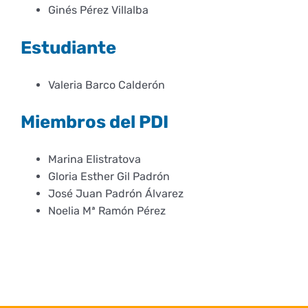
Derechos y deberes
Ginés Pérez Villalba
Estudiante
Representantes
Valeria Barco Calderón
Miembros del PDI
Marina Elistratova
Gloria Esther Gil Padrón
José Juan Padrón Álvarez
Noelia Mª Ramón Pérez