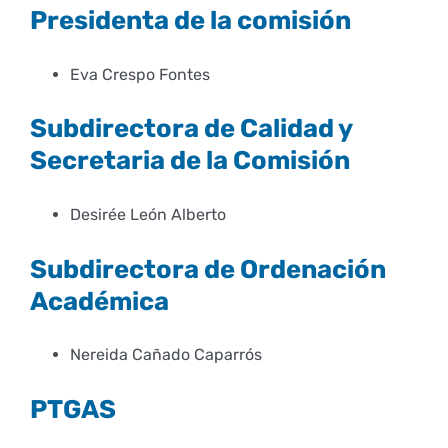
Presidenta de la comisión
Empresas
Renovación acreditación
Primer Encuentro (2025)
Edición 2025 (UVL 2025)
Comisiones
Impresos y formularios
Informes
Eva Crespo Fontes
Coordinador y tutores
Edición 2026 (UVL 2026)
Memoria verificación
Personal
Correo institucional
Impresos y formularios
Subdirectora de Calidad y
Secretaria de la Comisión
Delegación de Estudiantes
Documentos
Desirée León Alberto
Estatuto estudiante universitario
Subdirectora de Ordenación
Académica
Plan de acción tutorial
Nereida Cañado Caparrós
Programa Mentor
PTGAS