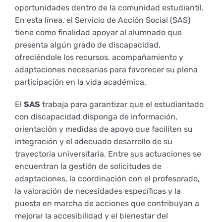
oportunidades dentro de la comunidad estudiantil.
Empresas
Renovación acreditación
Primer Encuentro (2025)
Edición 2025 (UVL 2025)
Comisiones
Impresos y formularios
Informes
En esta línea, el Servicio de Acción Social (SAS)
tiene como finalidad apoyar al alumnado que
presenta algún grado de discapacidad,
Coordinador y tutores
Edición 2026 (UVL 2026)
Memoria verificación
Personal
Correo institucional
Impresos y formularios
ofreciéndole los recursos, acompañamiento y
adaptaciones necesarias para favorecer su plena
participación en la vida académica.
Delegación de Estudiantes
Documentos
El
SAS
trabaja para garantizar que el estudiantado
con discapacidad disponga de información,
Estatuto estudiante universitario
orientación y medidas de apoyo que faciliten su
integración y el adecuado desarrollo de su
trayectoria universitaria. Entre sus actuaciones se
Plan de acción tutorial
encuentran la gestión de solicitudes de
adaptaciones, la coordinación con el profesorado,
la valoración de necesidades específicas y la
Programa Mentor
puesta en marcha de acciones que contribuyan a
mejorar la accesibilidad y el bienestar del