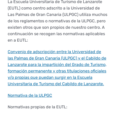
La Escuela Universitaria de Turismo de Lanzarote
Empresas
Renovación acreditación
Primer Encuentro (2025)
Edición 2025 (UVL 2025)
Comisiones
(EUTL) como centro adscrito a la Universidad de
Correo institucional
Informes
Las Palmas de Gran Canaria (ULPGC) utiliza muchos
de los reglamentos o normativas de la ULPGC, pero
Coordinador y tutores
Edición 2026 (UVL 2026)
Memoria verificación
Personal
Impresos y formularios
Acción Social
existen otros que son propios de nuestro centro. A
continuación se recogen las normativas aplicables
en a EUTL:
Delegación de Estudiantes
Documentos
Convenio de adscripción entre la Universidad de
las Palmas de Gran Canaria (ULPGC) y el Cabildo de
Estatuto estudiante universitario
Lanzarote para la impartición del Grado de Turismo,
formación permanente y otras titulaciones oficiales
y/o propias que puedan surgir en la Escuela
Plan de acción tutorial
Universitaria de Turismo del Cabildo de Lanzarote.
Normativa de la ULPGC
Programa Mentor
Normativas propias de la EUTL: