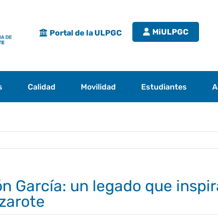
MiULPGC
Portal de la ULPGC
s
Calidad
Movilidad
Estudiantes
A
 García: un legado que inspira
zarote