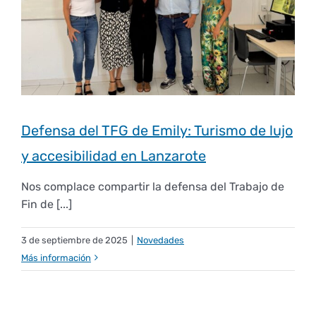
Empresas
Renovación acreditación
Primer Encuentro (2025)
Edición 2025 (UVL 2025)
Comisiones
Impresos y formularios
Informes
Coordinador y tutores
Edición 2026 (UVL 2026)
Memoria verificación
Personal
Correo institucional
Impresos y formularios
Delegación de Estudiantes
Documentos
Defensa del TFG de Emily: Turismo de lujo
y accesibilidad en Lanzarote
Estatuto estudiante universitario
Nos complace compartir la defensa del Trabajo de
Fin de [...]
Plan de acción tutorial
3 de septiembre de 2025
|
Novedades
Más información
Programa Mentor