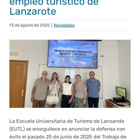
empleo turístico de
Lanzarote
Plan de estudios
Normativas y reglamentos
Idiomas
Presentación
Movilidad
13 de agosto de 2025
|
Novedades
Horarios
Movilidad en EUTL
Comisión de Gestión de Calidad
Otra formación
Biblioteca
Estudiantes
Ver
imagen
más
Calendario académico
Outgoing
Atención al estudiante
Memorias
Diseño del SGC
Alumni
grande
Exámenes
Política y objetivos de la EUTL
Incoming
Organización
Acción Social
¿Qué es?
Universidad de Verano
Equipo directivo
Prácticas
Certificado correspondencia Grado en Turismo
Programa mentor
Preinscripción y matrícula
Presentación
Investigación
Implantación del SGC
La Escuela Universitaria de Turismo de Lanzarote
Estudiantes
Junta de escuela
Trabajo Fin de Grado
Acreditación y seguimiento de Títulos
Ediciones
Plazos de interés
Encuentros Alumni
(EUTL) se enorgullece en anunciar la defensa con
éxito el pasado 25 de junio de 2025 del Trabajo de