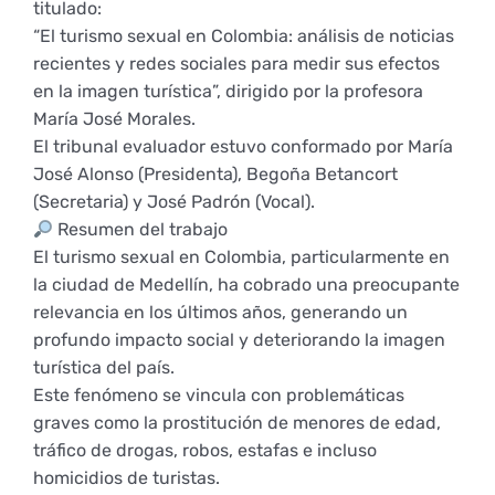
titulado:
Empresas
Renovación acreditación
Primer Encuentro (2025)
Edición 2025 (UVL 2025)
Comisiones
Impresos y formularios
Informes
“El turismo sexual en Colombia: análisis de noticias
recientes y redes sociales para medir sus efectos
en la imagen turística”, dirigido por la profesora
Coordinador y tutores
Edición 2026 (UVL 2026)
Memoria verificación
Personal
Correo institucional
Impresos y formularios
María José Morales.
El tribunal evaluador estuvo conformado por María
José Alonso (Presidenta), Begoña Betancort
Delegación de Estudiantes
Documentos
(Secretaria) y José Padrón (Vocal).
Resumen del trabajo
El turismo sexual en Colombia, particularmente en
Estatuto estudiante universitario
la ciudad de Medellín, ha cobrado una preocupante
relevancia en los últimos años, generando un
profundo impacto social y deteriorando la imagen
Plan de acción tutorial
turística del país.
Este fenómeno se vincula con problemáticas
graves como la prostitución de menores de edad,
Programa Mentor
tráfico de drogas, robos, estafas e incluso
homicidios de turistas.