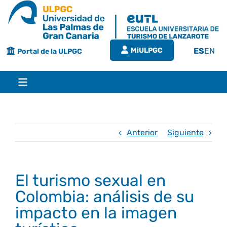
Saltar
al
contenido
MiULPGC
ES
EN
Portal de la ULPGC
Toggle
Navigation
Inicio
Anterior
Siguiente
EUTL
El turismo sexual en
Bienvenida
Estudios
Colombia: análisis de su
impacto en la imagen
Grado en turismo
Conócenos
Calidad