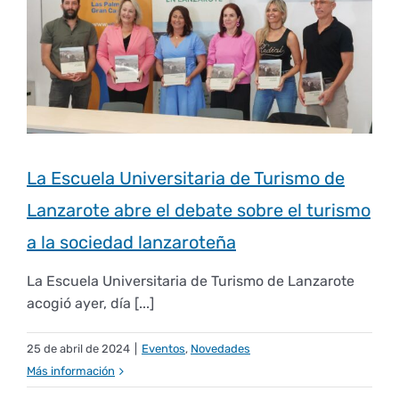
Empresas
Renovación acreditación
Primer Encuentro (2025)
Edición 2025 (UVL 2025)
Comisiones
Impresos y formularios
Informes
Coordinador y tutores
Edición 2026 (UVL 2026)
Memoria verificación
Personal
Correo institucional
Impresos y formularios
Delegación de Estudiantes
Documentos
La Escuela Universitaria de Turismo de
Lanzarote abre el debate sobre el turismo
Estatuto estudiante universitario
a la sociedad lanzaroteña
Plan de acción tutorial
La Escuela Universitaria de Turismo de Lanzarote
acogió ayer, día [...]
Programa Mentor
25 de abril de 2024
|
Eventos
,
Novedades
Más información