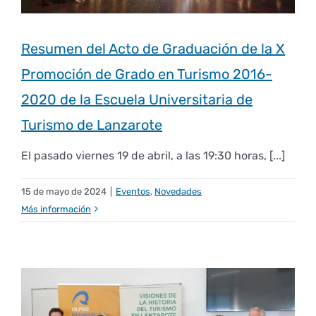
Plan de estudios
Normativas y reglamentos
Idiomas
Presentación
Movilidad
Resumen del Acto de Graduación de la X
Promoción de Grado en Turismo 2016-
Horarios
Movilidad en EUTL
Comisión de Gestión de Calidad
Otra formación
Biblioteca
Estudiantes
2020 de la Escuela Universitaria de
Turismo de Lanzarote
Calendario académico
Outgoing
Atención al estudiante
Memorias
Diseño del SGC
Alumni
El pasado viernes 19 de abril, a las 19:30 horas, [...]
Exámenes
Política y objetivos de la EUTL
Incoming
Organización
Acción Social
¿Qué es?
Universidad de Verano
15 de mayo de 2024
|
Eventos
,
Novedades
Más información
Equipo directivo
Prácticas
Certificado correspondencia Grado en Turismo
Programa mentor
Preinscripción y matrícula
Presentación
Investigación
Implantación del SGC
Estudiantes
Junta de escuela
Trabajo Fin de Grado
Acreditación y seguimiento de Títulos
Ediciones
Plazos de interés
Encuentros Alumni