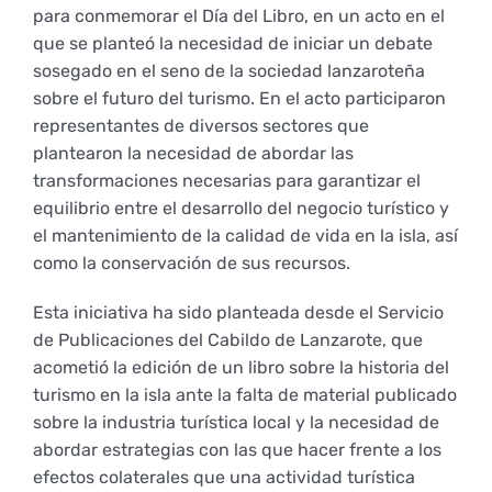
para conmemorar el Día del Libro, en un acto en el
Empresas
Renovación acreditación
Primer Encuentro (2025)
Edición 2025 (UVL 2025)
Comisiones
Correo institucional
Informes
que se planteó la necesidad de iniciar un debate
sosegado en el seno de la sociedad lanzaroteña
sobre el futuro del turismo. En el acto participaron
Coordinador y tutores
Edición 2026 (UVL 2026)
Memoria verificación
Personal
Impresos y formularios
Acción Social
representantes de diversos sectores que
plantearon la necesidad de abordar las
transformaciones necesarias para garantizar el
Delegación de Estudiantes
Documentos
equilibrio entre el desarrollo del negocio turístico y
el mantenimiento de la calidad de vida en la isla, así
como la conservación de sus recursos.
Estatuto estudiante universitario
Esta iniciativa ha sido planteada desde el Servicio
de Publicaciones del Cabildo de Lanzarote, que
Plan de acción tutorial
acometió la edición de un libro sobre la historia del
turismo en la isla ante la falta de material publicado
sobre la industria turística local y la necesidad de
Programa Mentor
abordar estrategias con las que hacer frente a los
efectos colaterales que una actividad turística