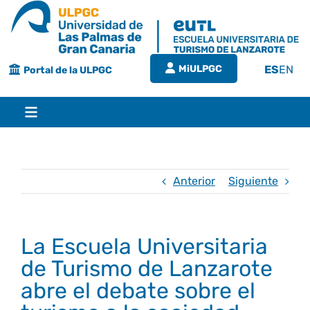
Saltar
al
contenido
MiULPGC
ES
EN
Portal de la ULPGC
Toggle
Navigation
Inicio
Anterior
Siguiente
EUTL
La Escuela Universitaria
Bienvenida
Estudios
de Turismo de Lanzarote
abre el debate sobre el
Grado en turismo
Conócenos
Calidad