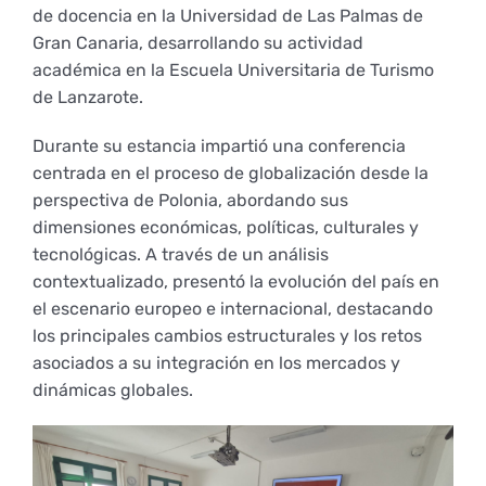
de docencia en la Universidad de Las Palmas de
Empresas
Renovación acreditación
Primer Encuentro (2025)
Edición 2025 (UVL 2025)
Comisiones
Impresos y formularios
Informes
Gran Canaria, desarrollando su actividad
académica en la Escuela Universitaria de Turismo
de Lanzarote.
Coordinador y tutores
Edición 2026 (UVL 2026)
Memoria verificación
Personal
Correo institucional
Impresos y formularios
Durante su estancia impartió una conferencia
centrada en el proceso de globalización desde la
Delegación de Estudiantes
Documentos
perspectiva de Polonia, abordando sus
dimensiones económicas, políticas, culturales y
tecnológicas. A través de un análisis
Estatuto estudiante universitario
contextualizado, presentó la evolución del país en
el escenario europeo e internacional, destacando
los principales cambios estructurales y los retos
Plan de acción tutorial
asociados a su integración en los mercados y
dinámicas globales.
Programa Mentor