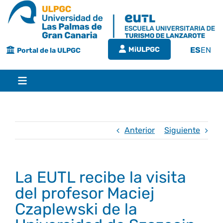
Saltar
al
contenido
MiULPGC
ES
EN
Portal de la ULPGC
Toggle
Navigation
Inicio
Anterior
Siguiente
EUTL
La EUTL recibe la visita
Bienvenida
Estudios
del profesor Maciej
Czaplewski de la
Grado en turismo
Conócenos
Calidad