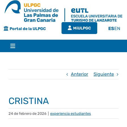
Saltar
al
contenido
MiULPGC
ES
EN
Portal de la ULPGC
Toggle
Navigation
Inicio
Anterior
Siguiente
EUTL
CRISTINA
Bienvenida
Estudios
24 de febrero de 2026
|
experiencia estudiantes
Grado en turismo
Conócenos
Calidad