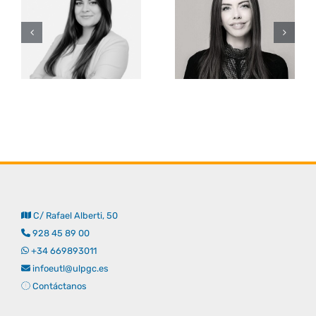
Derechos y deberes
Representantes
C/ Rafael Alberti, 50
928 45 89 00
+34 669893011
infoeutl@ulpgc.es
Contáctanos