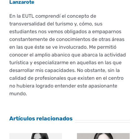
Lanzarote
Empresas
Renovación acreditación
Primer Encuentro (2025)
Edición 2025 (UVL 2025)
Comisiones
Correo institucional
Informes
En la EUTL comprendí el concepto de
transversalidad del turismo y, cómo, sus
Coordinador y tutores
estudiantes nos vemos obligados a empaparnos
Edición 2026 (UVL 2026)
Memoria verificación
Personal
Impresos y formularios
Acción Social
constantemente de conocimientos de otras áreas
en las que éste se ve involucrado. Me permitió
Delegación de Estudiantes
Documentos
conocer el amplio abanico que abarca la actividad
turística y especializarme en aquellas en las que
desarrollar mis capacidades. No obstante, sin la
Estatuto estudiante universitario
calidad de profesionales que existen en el centro
no hubiera logrado entender este apasionante
mundo.
Plan de acción tutorial
Artículos relacionados
Programa Mentor