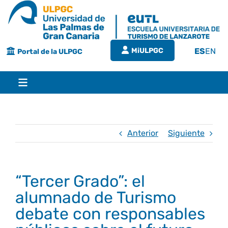
Saltar
al
contenido
MiULPGC
ES
EN
Portal de la ULPGC
Toggle
Navigation
Inicio
Anterior
Siguiente
EUTL
“Tercer Grado”: el
Bienvenida
Estudios
alumnado de Turismo
debate con responsables
Grado en turismo
Conócenos
Calidad