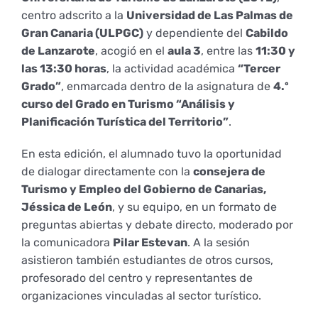
centro adscrito a la
Universidad de Las Palmas de
Empresas
Renovación acreditación
Primer Encuentro (2025)
Edición 2025 (UVL 2025)
Comisiones
Impresos y formularios
Informes
Gran Canaria (ULPGC)
y dependiente del
Cabildo
de Lanzarote
, acogió en el
aula 3
, entre las
11:30 y
las 13:30 horas
, la actividad académica
“Tercer
Coordinador y tutores
Edición 2026 (UVL 2026)
Memoria verificación
Personal
Correo institucional
Impresos y formularios
Grado”
, enmarcada dentro de la asignatura de
4.º
curso del Grado en Turismo “Análisis y
Planificación Turística del Territorio”
.
Delegación de Estudiantes
Documentos
En esta edición, el alumnado tuvo la oportunidad
de dialogar directamente con la
consejera de
Estatuto estudiante universitario
Turismo y Empleo del Gobierno de Canarias,
Jéssica de León
, y su equipo, en un formato de
Plan de acción tutorial
preguntas abiertas y debate directo, moderado por
la comunicadora
Pilar Estevan
. A la sesión
asistieron también estudiantes de otros cursos,
Programa Mentor
profesorado del centro y representantes de
organizaciones vinculadas al sector turístico.