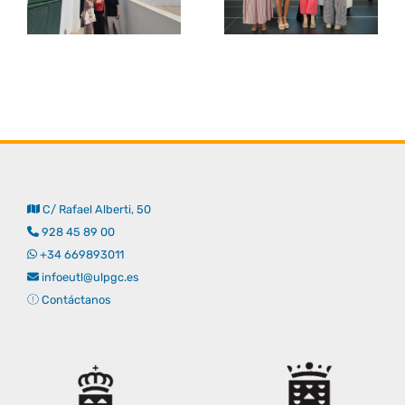
C/ Rafael Alberti, 50
928 45 89 00
+34 669893011
infoeutl@ulpgc.es
Contáctanos