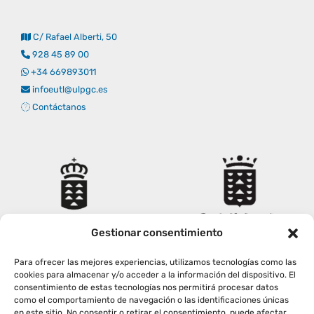
Empresas
Renovación acreditación
Primer Encuentro (2025)
Edición 2025 (UVL 2025)
Comisiones
Impresos y formularios
Informes
C/ Rafael Alberti, 50
928 45 89 00
Coordinador y tutores
Edición 2026 (UVL 2026)
Memoria verificación
Personal
Correo institucional
Impresos y formularios
+34 669893011
infoeutl@ulpgc.es
Contáctanos
Delegación de Estudiantes
Documentos
Estatuto estudiante universitario
Plan de acción tutorial
Gestionar consentimiento
Para ofrecer las mejores experiencias, utilizamos tecnologías como las
Programa Mentor
cookies para almacenar y/o acceder a la información del dispositivo. El
consentimiento de estas tecnologías nos permitirá procesar datos
como el comportamiento de navegación o las identificaciones únicas
en este sitio. No consentir o retirar el consentimiento, puede afectar