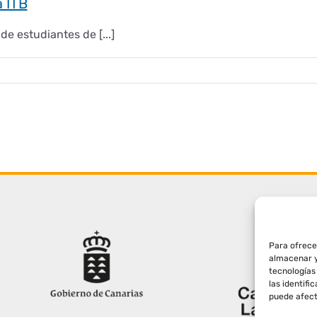
a ITB
 estudiantes de [...]
Para ofrece
almacenar y
tecnologías
las identifi
puede afect