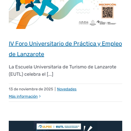
Empresas
Renovación acreditación
Primer Encuentro (2025)
Edición 2025 (UVL 2025)
Comisiones
Impresos y formularios
Informes
Coordinador y tutores
Edición 2026 (UVL 2026)
Memoria verificación
Personal
Correo institucional
Impresos y formularios
IV Foro Universitario de Práctica y Empleo
Delegación de Estudiantes
Documentos
de Lanzarote
La Escuela Universitaria de Turismo de Lanzarote
Estatuto estudiante universitario
(EUTL) celebra el [...]
13 de noviembre de 2025
|
Novedades
Plan de acción tutorial
Más información
Programa Mentor