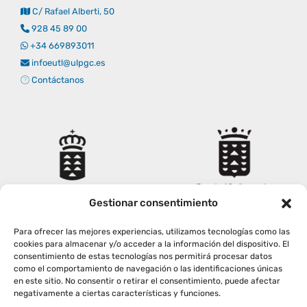
C/ Rafael Alberti, 50
Empresas
Renovación acreditación
Primer Encuentro (2025)
Edición 2025 (UVL 2025)
Comisiones
Impresos y formularios
Informes
928 45 89 00
+34 669893011
infoeutl@ulpgc.es
Coordinador y tutores
Edición 2026 (UVL 2026)
Memoria verificación
Personal
Correo institucional
Impresos y formularios
Contáctanos
Delegación de Estudiantes
Documentos
Estatuto estudiante universitario
Gestionar consentimiento
Plan de acción tutorial
Para ofrecer las mejores experiencias, utilizamos tecnologías como las
cookies para almacenar y/o acceder a la información del dispositivo. El
consentimiento de estas tecnologías nos permitirá procesar datos
Programa Mentor
como el comportamiento de navegación o las identificaciones únicas
en este sitio. No consentir o retirar el consentimiento, puede afectar
negativamente a ciertas características y funciones.