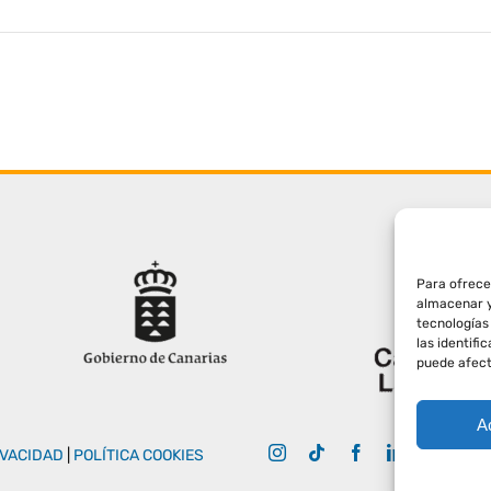
Para ofrece
almacenar y
tecnologías
las identifi
puede afect
A
IVACIDAD
|
POLÍTICA COOKIES