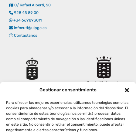
C/ Rafael Alberti, 50
Empresas
Renovación acreditación
Primer Encuentro (2025)
Edición 2025 (UVL 2025)
Comisiones
Impresos y formularios
Informes
928 45 89 00
+34 669893011
infoeutl@ulpgc.es
Coordinador y tutores
Edición 2026 (UVL 2026)
Memoria verificación
Personal
Correo institucional
Impresos y formularios
Contáctanos
Delegación de Estudiantes
Documentos
Estatuto estudiante universitario
Gestionar consentimiento
Plan de acción tutorial
Para ofrecer las mejores experiencias, utilizamos tecnologías como las
cookies para almacenar y/o acceder a la información del dispositivo. El
consentimiento de estas tecnologías nos permitirá procesar datos
Programa Mentor
como el comportamiento de navegación o las identificaciones únicas
en este sitio. No consentir o retirar el consentimiento, puede afectar
negativamente a ciertas características y funciones.