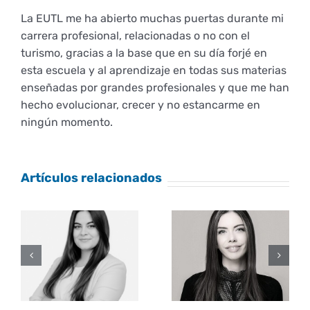
La EUTL me ha abierto muchas puertas durante mi
Empresas
Renovación acreditación
Primer Encuentro (2025)
Edición 2025 (UVL 2025)
Comisiones
Impresos y formularios
Informes
carrera profesional, relacionadas o no con el
turismo, gracias a la base que en su día forjé en
Coordinador y tutores
esta escuela y al aprendizaje en todas sus materias
Edición 2026 (UVL 2026)
Memoria verificación
Personal
Correo institucional
Impresos y formularios
enseñadas por grandes profesionales y que me han
hecho evolucionar, crecer y no estancarme en
Delegación de Estudiantes
Documentos
ningún momento.
Estatuto estudiante universitario
Artículos relacionados
Plan de acción tutorial
Programa Mentor