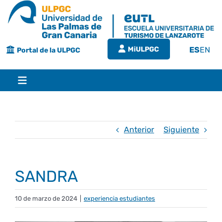
Saltar
al
contenido
MiULPGC
ES
EN
Portal de la ULPGC
Toggle
Navigation
Inicio
Anterior
Siguiente
EUTL
SANDRA
Bienvenida
Estudios
10 de marzo de 2024
|
experiencia estudiantes
Grado en turismo
Conócenos
Calidad