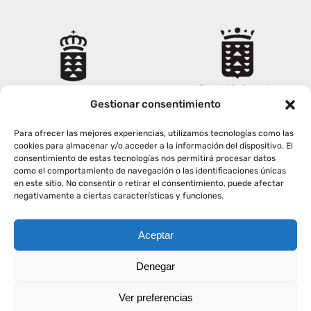
Empresas
Renovación acreditación
Primer Encuentro (2025)
Edición 2025 (UVL 2025)
Comisiones
Impresos y formularios
Informes
Coordinador y tutores
Edición 2026 (UVL 2026)
Memoria verificación
Personal
Correo institucional
Impresos y formularios
Gestionar consentimiento
Delegación de Estudiantes
Documentos
Para ofrecer las mejores experiencias, utilizamos tecnologías como las
cookies para almacenar y/o acceder a la información del dispositivo. El
consentimiento de estas tecnologías nos permitirá procesar datos
Estatuto estudiante universitario
como el comportamiento de navegación o las identificaciones únicas
en este sitio. No consentir o retirar el consentimiento, puede afectar
negativamente a ciertas características y funciones.
Plan de acción tutorial
Aceptar
Copyright
2026
|
AVISO LEGAL
|
POLÍTICA PRIVACIDAD
|
Denegar
Programa Mentor
POLÍTICA COOKIES
Ver preferencias