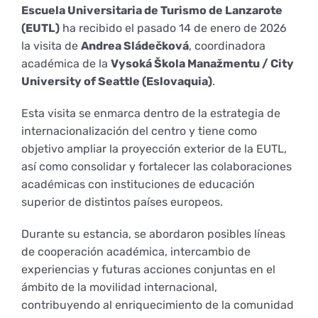
Escuela Universitaria de Turismo de Lanzarote
Empresas
Renovación acreditación
Primer Encuentro (2025)
Edición 2025 (UVL 2025)
Comisiones
Impresos y formularios
Informes
(EUTL)
ha recibido el pasado 14 de enero de 2026
la visita de
Andrea Sládečková
, coordinadora
académica de la
Vysoká Škola
M
anažmentu / City
Coordinador y tutores
Edición 2026 (UVL 2026)
Memoria verificación
Personal
Correo institucional
Impresos y formularios
University of Seattle (Eslovaquia)
.
Esta visita se enmarca dentro de la estrategia de
Delegación de Estudiantes
Documentos
internacionalización del centro y tiene como
objetivo ampliar la proyección exterior de la EUTL,
así como consolidar y fortalecer las colaboraciones
Estatuto estudiante universitario
académicas con instituciones de educación
superior de distintos países europeos.
Plan de acción tutorial
Durante su estancia, se abordaron posibles líneas
de cooperación académica, intercambio de
experiencias y futuras acciones conjuntas en el
Programa Mentor
ámbito de la movilidad internacional,
contribuyendo al enriquecimiento de la comunidad