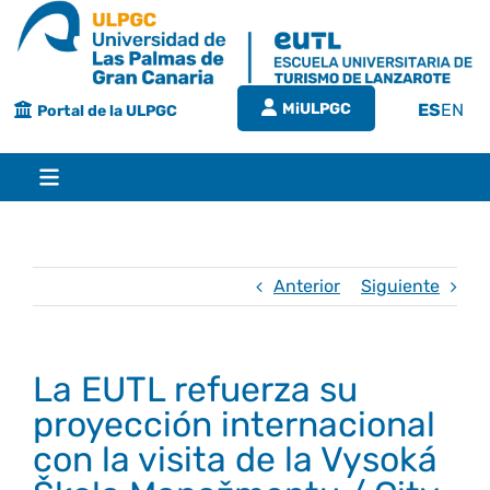
Saltar
al
contenido
MiULPGC
ES
EN
Portal de la ULPGC
Toggle
Navigation
Inicio
Anterior
Siguiente
EUTL
La EUTL refuerza su
Bienvenida
Estudios
proyección internacional
con la visita de la Vysoká
Grado en turismo
Conócenos
Calidad