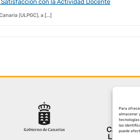
: Satisfacción con la Actividad Docente
anaria (ULPGC), a [...]
Para ofrece
almacenar y
tecnologías
las identifi
puede afect