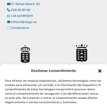
C/ Rafael Alberti, 50
Empresas
Renovación acreditación
Primer Encuentro (2025)
Edición 2025 (UVL 2025)
Comisiones
Impresos y formularios
Informes
928 45 89 00
+34 669893011
infoeutl@ulpgc.es
Coordinador y tutores
Edición 2026 (UVL 2026)
Memoria verificación
Personal
Correo institucional
Impresos y formularios
Contáctanos
Delegación de Estudiantes
Documentos
Estatuto estudiante universitario
Gestionar consentimiento
Plan de acción tutorial
Para ofrecer las mejores experiencias, utilizamos tecnologías como las
cookies para almacenar y/o acceder a la información del dispositivo. El
consentimiento de estas tecnologías nos permitirá procesar datos
Programa Mentor
como el comportamiento de navegación o las identificaciones únicas
en este sitio. No consentir o retirar el consentimiento, puede afectar
negativamente a ciertas características y funciones.