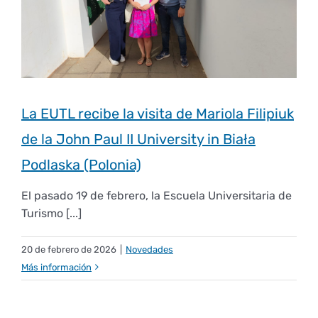
Empresas
Renovación acreditación
Primer Encuentro (2025)
Edición 2025 (UVL 2025)
Comisiones
Impresos y formularios
Informes
Coordinador y tutores
Edición 2026 (UVL 2026)
Memoria verificación
Personal
Correo institucional
Impresos y formularios
La EUTL recibe la visita de Mariola Filipiuk
Delegación de Estudiantes
Documentos
de la John Paul II University in Biała
Podlaska (Polonia)
Estatuto estudiante universitario
El pasado 19 de febrero, la Escuela Universitaria de
Turismo [...]
Plan de acción tutorial
20 de febrero de 2026
|
Novedades
Más información
Programa Mentor