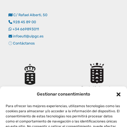
Empresas
Renovación acreditación
Primer Encuentro (2025)
Edición 2025 (UVL 2025)
Comisiones
Impresos y formularios
Informes
C/ Rafael Alberti, 50
928 45 89 00
Coordinador y tutores
Edición 2026 (UVL 2026)
Memoria verificación
Personal
Correo institucional
Impresos y formularios
+34 669893011
infoeutl@ulpgc.es
Contáctanos
Delegación de Estudiantes
Documentos
Estatuto estudiante universitario
Plan de acción tutorial
Gestionar consentimiento
Para ofrecer las mejores experiencias, utilizamos tecnologías como las
Programa Mentor
cookies para almacenar y/o acceder a la información del dispositivo. El
consentimiento de estas tecnologías nos permitirá procesar datos
como el comportamiento de navegación o las identificaciones únicas
en este sitio. No consentir o retirar el consentimiento, puede afectar