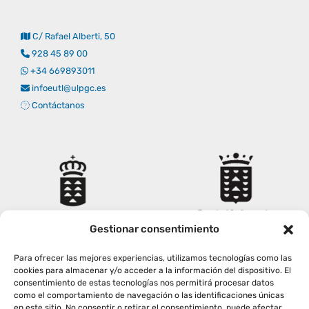
Empresas
Renovación acreditación
Primer Encuentro (2025)
Edición 2025 (UVL 2025)
Comisiones
Impresos y formularios
Informes
C/ Rafael Alberti, 50
928 45 89 00
Coordinador y tutores
Edición 2026 (UVL 2026)
Memoria verificación
Personal
Correo institucional
Impresos y formularios
+34 669893011
infoeutl@ulpgc.es
Contáctanos
Delegación de Estudiantes
Documentos
Estatuto estudiante universitario
Plan de acción tutorial
Gestionar consentimiento
Para ofrecer las mejores experiencias, utilizamos tecnologías como las
Programa Mentor
cookies para almacenar y/o acceder a la información del dispositivo. El
consentimiento de estas tecnologías nos permitirá procesar datos
como el comportamiento de navegación o las identificaciones únicas
en este sitio. No consentir o retirar el consentimiento, puede afectar