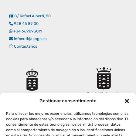
Empresas
Renovación acreditación
Primer Encuentro (2025)
Edición 2025 (UVL 2025)
Comisiones
Impresos y formularios
Informes
C/ Rafael Alberti, 50
928 45 89 00
Coordinador y tutores
Edición 2026 (UVL 2026)
Memoria verificación
Personal
Correo institucional
Impresos y formularios
+34 669893011
infoeutl@ulpgc.es
Contáctanos
Delegación de Estudiantes
Documentos
Estatuto estudiante universitario
Plan de acción tutorial
Gestionar consentimiento
Para ofrecer las mejores experiencias, utilizamos tecnologías como las
Programa Mentor
cookies para almacenar y/o acceder a la información del dispositivo. El
consentimiento de estas tecnologías nos permitirá procesar datos
como el comportamiento de navegación o las identificaciones únicas
en este sitio. No consentir o retirar el consentimiento, puede afectar