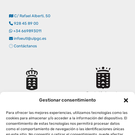
Empresas
Renovación acreditación
Primer Encuentro (2025)
Edición 2025 (UVL 2025)
Comisiones
Impresos y formularios
Informes
C/ Rafael Alberti, 50
928 45 89 00
Coordinador y tutores
Edición 2026 (UVL 2026)
Memoria verificación
Personal
Correo institucional
Impresos y formularios
+34 669893011
infoeutl@ulpgc.es
Contáctanos
Delegación de Estudiantes
Documentos
Estatuto estudiante universitario
Plan de acción tutorial
Gestionar consentimiento
Para ofrecer las mejores experiencias, utilizamos tecnologías como las
Programa Mentor
cookies para almacenar y/o acceder a la información del dispositivo. El
consentimiento de estas tecnologías nos permitirá procesar datos
como el comportamiento de navegación o las identificaciones únicas
en este sitio. No consentir o retirar el consentimiento, puede afectar