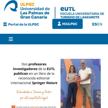
Saltar
al
contenido
MiULPGC
ES
EN
Portal de la ULPGC
Toggle
Navigation
Inicio
EUTL
Bienvenida
Estudios
Grado en turismo
Conócenos
Calidad