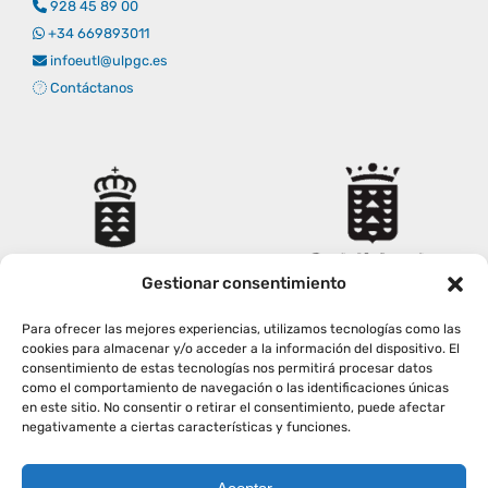
928 45 89 00
Empresas
Renovación acreditación
Primer Encuentro (2025)
Edición 2025 (UVL 2025)
Comisiones
Impresos y formularios
Informes
+34 669893011
infoeutl@ulpgc.es
Contáctanos
Coordinador y tutores
Edición 2026 (UVL 2026)
Memoria verificación
Personal
Correo institucional
Impresos y formularios
Delegación de Estudiantes
Documentos
Estatuto estudiante universitario
Gestionar consentimiento
Para ofrecer las mejores experiencias, utilizamos tecnologías como las
Plan de acción tutorial
cookies para almacenar y/o acceder a la información del dispositivo. El
consentimiento de estas tecnologías nos permitirá procesar datos
como el comportamiento de navegación o las identificaciones únicas
en este sitio. No consentir o retirar el consentimiento, puede afectar
Programa Mentor
negativamente a ciertas características y funciones.