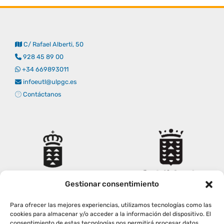
Empresas
Renovación acreditación
Primer Encuentro (2025)
Edición 2025 (UVL 2025)
Comisiones
Impresos y formularios
Informes
C/ Rafael Alberti, 50
Coordinador y tutores
Edición 2026 (UVL 2026)
Memoria verificación
Personal
Correo institucional
Impresos y formularios
928 45 89 00
+34 669893011
infoeutl@ulpgc.es
Delegación de Estudiantes
Documentos
Contáctanos
Estatuto estudiante universitario
Plan de acción tutorial
Gestionar consentimiento
Programa Mentor
Para ofrecer las mejores experiencias, utilizamos tecnologías como las
cookies para almacenar y/o acceder a la información del dispositivo. El
consentimiento de estas tecnologías nos permitirá procesar datos