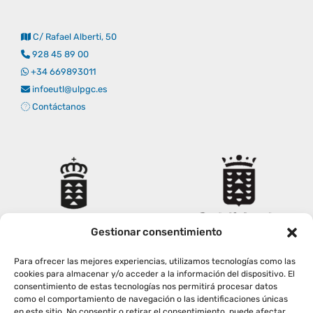
Empresas
Renovación acreditación
Primer Encuentro (2025)
Edición 2025 (UVL 2025)
Comisiones
Impresos y formularios
Informes
C/ Rafael Alberti, 50
928 45 89 00
Coordinador y tutores
Edición 2026 (UVL 2026)
Memoria verificación
Personal
Correo institucional
Impresos y formularios
+34 669893011
infoeutl@ulpgc.es
Contáctanos
Delegación de Estudiantes
Documentos
Estatuto estudiante universitario
Plan de acción tutorial
Gestionar consentimiento
Para ofrecer las mejores experiencias, utilizamos tecnologías como las
Programa Mentor
cookies para almacenar y/o acceder a la información del dispositivo. El
consentimiento de estas tecnologías nos permitirá procesar datos
como el comportamiento de navegación o las identificaciones únicas
en este sitio. No consentir o retirar el consentimiento, puede afectar