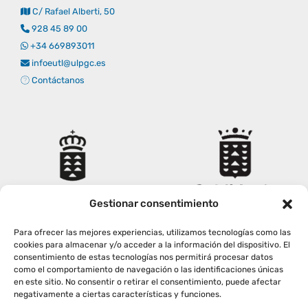
C/ Rafael Alberti, 50
Empresas
Renovación acreditación
Primer Encuentro (2025)
Edición 2025 (UVL 2025)
Comisiones
Impresos y formularios
Informes
928 45 89 00
+34 669893011
infoeutl@ulpgc.es
Coordinador y tutores
Edición 2026 (UVL 2026)
Memoria verificación
Personal
Correo institucional
Impresos y formularios
Contáctanos
Delegación de Estudiantes
Documentos
Estatuto estudiante universitario
Gestionar consentimiento
Plan de acción tutorial
Para ofrecer las mejores experiencias, utilizamos tecnologías como las
cookies para almacenar y/o acceder a la información del dispositivo. El
consentimiento de estas tecnologías nos permitirá procesar datos
Programa Mentor
como el comportamiento de navegación o las identificaciones únicas
en este sitio. No consentir o retirar el consentimiento, puede afectar
negativamente a ciertas características y funciones.