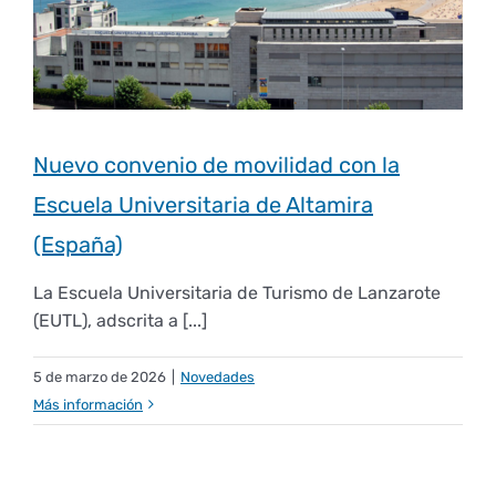
Empresas
Renovación acreditación
Primer Encuentro (2025)
Edición 2025 (UVL 2025)
Comisiones
Impresos y formularios
Informes
Coordinador y tutores
Edición 2026 (UVL 2026)
Memoria verificación
Personal
Correo institucional
Impresos y formularios
Nuevo convenio de movilidad con la
Delegación de Estudiantes
Documentos
Escuela Universitaria de Altamira
(España)
Estatuto estudiante universitario
La Escuela Universitaria de Turismo de Lanzarote
(EUTL), adscrita a [...]
Plan de acción tutorial
5 de marzo de 2026
|
Novedades
Más información
Programa Mentor