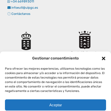
+34 669893011
Empresas
Renovación acreditación
Primer Encuentro (2025)
Edición 2025 (UVL 2025)
Comisiones
Impresos y formularios
Informes
infoeutl@ulpgc.es
Contáctanos
Coordinador y tutores
Edición 2026 (UVL 2026)
Memoria verificación
Personal
Correo institucional
Impresos y formularios
Delegación de Estudiantes
Documentos
Gestionar consentimiento
Estatuto estudiante universitario
Para ofrecer las mejores experiencias, utilizamos tecnologías como las
cookies para almacenar y/o acceder a la información del dispositivo. El
consentimiento de estas tecnologías nos permitirá procesar datos
Plan de acción tutorial
como el comportamiento de navegación o las identificaciones únicas
en este sitio. No consentir o retirar el consentimiento, puede afectar
negativamente a ciertas características y funciones.
Programa Mentor
Aceptar