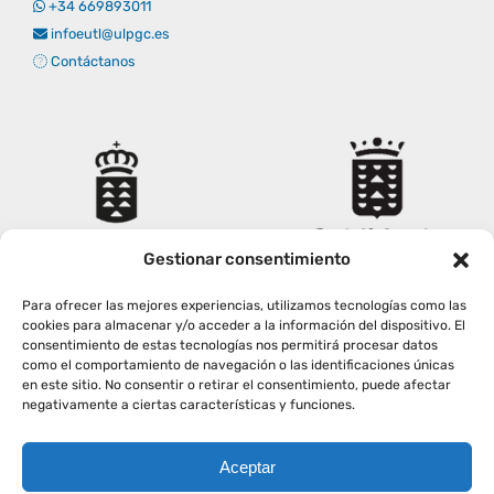
+34 669893011
Empresas
Renovación acreditación
Primer Encuentro (2025)
Edición 2025 (UVL 2025)
Comisiones
Impresos y formularios
Informes
infoeutl@ulpgc.es
Contáctanos
Coordinador y tutores
Edición 2026 (UVL 2026)
Memoria verificación
Personal
Correo institucional
Impresos y formularios
Delegación de Estudiantes
Documentos
Gestionar consentimiento
Estatuto estudiante universitario
Para ofrecer las mejores experiencias, utilizamos tecnologías como las
cookies para almacenar y/o acceder a la información del dispositivo. El
consentimiento de estas tecnologías nos permitirá procesar datos
Plan de acción tutorial
como el comportamiento de navegación o las identificaciones únicas
en este sitio. No consentir o retirar el consentimiento, puede afectar
negativamente a ciertas características y funciones.
Programa Mentor
Aceptar