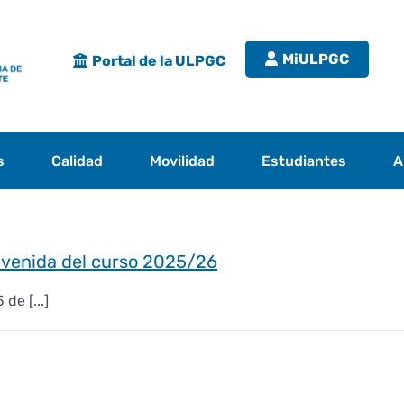
MiULPGC
Portal de la ULPGC
s
Calidad
Movilidad
Estudiantes
A
venida del curso 2025/26
de [...]