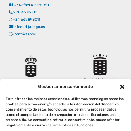
C/ Rafael Alberti, 50
Empresas
Renovación acreditación
Primer Encuentro (2025)
Edición 2025 (UVL 2025)
Comisiones
Impresos y formularios
Informes
928 45 89 00
+34 669893011
infoeutl@ulpgc.es
Coordinador y tutores
Edición 2026 (UVL 2026)
Memoria verificación
Personal
Correo institucional
Impresos y formularios
Contáctanos
Delegación de Estudiantes
Documentos
Estatuto estudiante universitario
Gestionar consentimiento
Plan de acción tutorial
Para ofrecer las mejores experiencias, utilizamos tecnologías como las
cookies para almacenar y/o acceder a la información del dispositivo. El
consentimiento de estas tecnologías nos permitirá procesar datos
Programa Mentor
como el comportamiento de navegación o las identificaciones únicas
en este sitio. No consentir o retirar el consentimiento, puede afectar
negativamente a ciertas características y funciones.