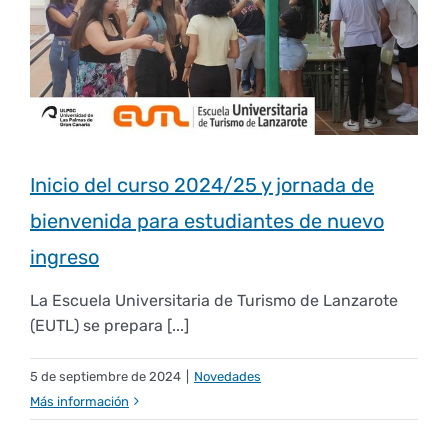
Empresas
Renovación acreditación
Primer Encuentro (2025)
Edición 2025 (UVL 2025)
Comisiones
Impresos y formularios
Informes
Coordinador y tutores
Edición 2026 (UVL 2026)
Memoria verificación
Personal
Correo institucional
Impresos y formularios
Delegación de Estudiantes
Documentos
Inicio del curso 2024/25 y jornada de
bienvenida para estudiantes de nuevo
Estatuto estudiante universitario
ingreso
La Escuela Universitaria de Turismo de Lanzarote
Plan de acción tutorial
(EUTL) se prepara [...]
5 de septiembre de 2024
|
Novedades
Programa Mentor
Más información