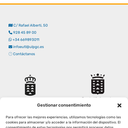
Empresas
Renovación acreditación
Primer Encuentro (2025)
Edición 2025 (UVL 2025)
Comisiones
Impresos y formularios
Informes
C/ Rafael Alberti, 50
Coordinador y tutores
Edición 2026 (UVL 2026)
Memoria verificación
Personal
Correo institucional
Impresos y formularios
928 45 89 00
+34 669893011
infoeutl@ulpgc.es
Delegación de Estudiantes
Documentos
Contáctanos
Estatuto estudiante universitario
Plan de acción tutorial
Gestionar consentimiento
Programa Mentor
Para ofrecer las mejores experiencias, utilizamos tecnologías como las
cookies para almacenar y/o acceder a la información del dispositivo. El
consentimiento de estas tecnologías nos permitirá procesar datos