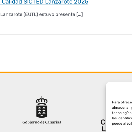
e Calidad SICTED Lanzarote 2025
Lanzarote (EUTL) estuvo presente [...]
Para ofrece
almacenar y
tecnologías
las identifi
puede afect