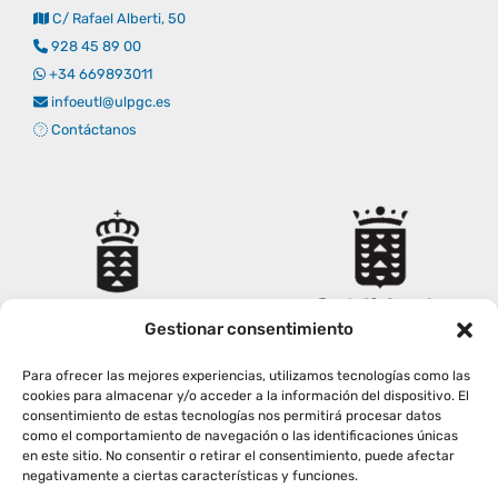
C/ Rafael Alberti, 50
Empresas
Renovación acreditación
Primer Encuentro (2025)
Edición 2025 (UVL 2025)
Comisiones
Impresos y formularios
Informes
928 45 89 00
+34 669893011
infoeutl@ulpgc.es
Coordinador y tutores
Edición 2026 (UVL 2026)
Memoria verificación
Personal
Correo institucional
Impresos y formularios
Contáctanos
Delegación de Estudiantes
Documentos
Estatuto estudiante universitario
Gestionar consentimiento
Plan de acción tutorial
Para ofrecer las mejores experiencias, utilizamos tecnologías como las
cookies para almacenar y/o acceder a la información del dispositivo. El
consentimiento de estas tecnologías nos permitirá procesar datos
Programa Mentor
como el comportamiento de navegación o las identificaciones únicas
en este sitio. No consentir o retirar el consentimiento, puede afectar
negativamente a ciertas características y funciones.