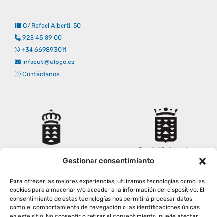
Empresas
Renovación acreditación
Primer Encuentro (2025)
Edición 2025 (UVL 2025)
Comisiones
Impresos y formularios
Informes
C/ Rafael Alberti, 50
928 45 89 00
Coordinador y tutores
Edición 2026 (UVL 2026)
Memoria verificación
Personal
Correo institucional
Impresos y formularios
+34 669893011
infoeutl@ulpgc.es
Contáctanos
Delegación de Estudiantes
Documentos
Estatuto estudiante universitario
Plan de acción tutorial
Gestionar consentimiento
Para ofrecer las mejores experiencias, utilizamos tecnologías como las
Programa Mentor
cookies para almacenar y/o acceder a la información del dispositivo. El
consentimiento de estas tecnologías nos permitirá procesar datos
como el comportamiento de navegación o las identificaciones únicas
en este sitio. No consentir o retirar el consentimiento, puede afectar