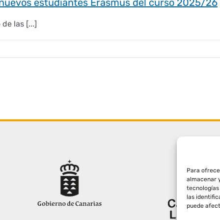
s nuevos estudiantes Erasmus del curso 2025/26
e las [...]
Para ofrece
almacenar y
tecnologías
las identifi
puede afect