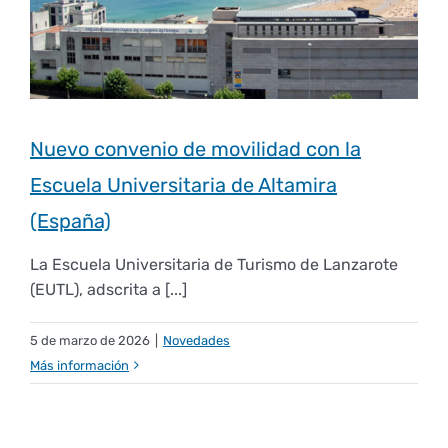
Empresas
Renovación acreditación
Primer Encuentro (2025)
Edición 2025 (UVL 2025)
Comisiones
Impresos y formularios
Informes
Coordinador y tutores
Edición 2026 (UVL 2026)
Memoria verificación
Personal
Correo institucional
Impresos y formularios
Nuevo convenio de movilidad con la
Delegación de Estudiantes
Documentos
Escuela Universitaria de Altamira
(España)
Estatuto estudiante universitario
La Escuela Universitaria de Turismo de Lanzarote
(EUTL), adscrita a [...]
Plan de acción tutorial
5 de marzo de 2026
|
Novedades
Más información
Programa Mentor