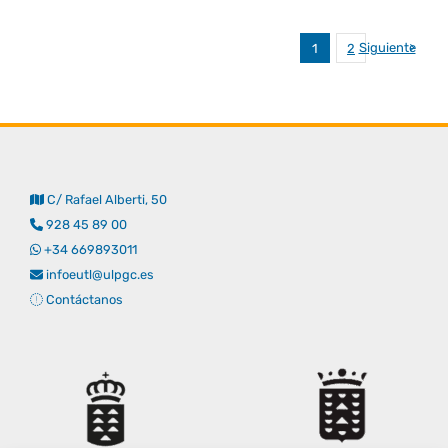
Siguiente
1
2
C/ Rafael Alberti, 50
928 45 89 00
+34 669893011
infoeutl@ulpgc.es
Contáctanos