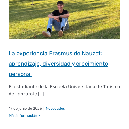
Empresas
Renovación acreditación
Primer Encuentro (2025)
Edición 2025 (UVL 2025)
Comisiones
Impresos y formularios
Informes
Coordinador y tutores
Edición 2026 (UVL 2026)
Memoria verificación
Personal
Correo institucional
Impresos y formularios
Delegación de Estudiantes
Documentos
La experiencia Erasmus de Nauzet:
aprendizaje, diversidad y crecimiento
Estatuto estudiante universitario
personal
El estudiante de la Escuela Universitaria de Turismo
Plan de acción tutorial
de Lanzarote [...]
17 de junio de 2026
|
Novedades
Programa Mentor
Más información