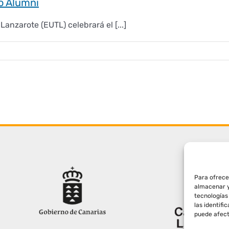
o Alumni
anzarote (EUTL) celebrará el [...]
Para ofrece
almacenar y
tecnologías
las identifi
puede afect