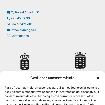
Empresas
Renovación acreditación
Primer Encuentro (2025)
Edición 2025 (UVL 2025)
Comisiones
Impresos y formularios
Informes
C/ Rafael Alberti, 50
928 45 89 00
Coordinador y tutores
Edición 2026 (UVL 2026)
Memoria verificación
Personal
Correo institucional
Impresos y formularios
+34 669893011
infoeutl@ulpgc.es
Contáctanos
Delegación de Estudiantes
Documentos
Estatuto estudiante universitario
Plan de acción tutorial
Gestionar consentimiento
Para ofrecer las mejores experiencias, utilizamos tecnologías como las
Programa Mentor
cookies para almacenar y/o acceder a la información del dispositivo. El
consentimiento de estas tecnologías nos permitirá procesar datos
como el comportamiento de navegación o las identificaciones únicas
en este sitio. No consentir o retirar el consentimiento, puede afectar