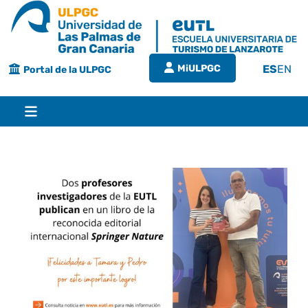
Saltar
al
contenido
MiULPGC
ES
EN
Portal de la ULPGC
Toggle
Navigation
Inicio
EUTL
Bienvenida
Estudios
Grado en turismo
Conócenos
Calidad