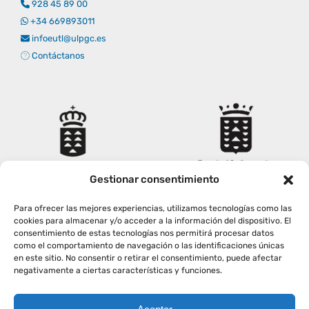
928 45 89 00
Empresas
Renovación acreditación
Primer Encuentro (2025)
Edición 2025 (UVL 2025)
Comisiones
Impresos y formularios
Informes
+34 669893011
infoeutl@ulpgc.es
Contáctanos
Coordinador y tutores
Edición 2026 (UVL 2026)
Memoria verificación
Personal
Correo institucional
Impresos y formularios
Delegación de Estudiantes
Documentos
Estatuto estudiante universitario
Gestionar consentimiento
Para ofrecer las mejores experiencias, utilizamos tecnologías como las
Plan de acción tutorial
cookies para almacenar y/o acceder a la información del dispositivo. El
consentimiento de estas tecnologías nos permitirá procesar datos
como el comportamiento de navegación o las identificaciones únicas
en este sitio. No consentir o retirar el consentimiento, puede afectar
Programa Mentor
negativamente a ciertas características y funciones.