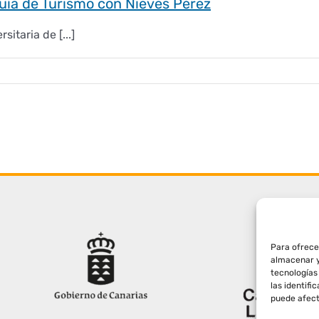
uía de Turismo con Nieves Pérez
sitaria de [...]
Para ofrece
almacenar y
tecnologías
las identifi
puede afect